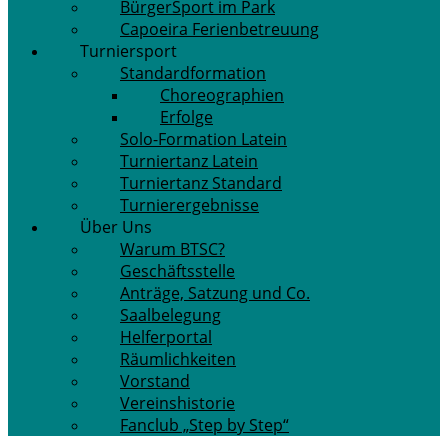
BürgerSport im Park
Capoeira Ferienbetreuung
Turniersport
Standardformation
Choreographien
Erfolge
Solo-Formation Latein
Turniertanz Latein
Turniertanz Standard
Turnierergebnisse
Über Uns
Warum BTSC?
Geschäftsstelle
Anträge, Satzung und Co.
Saalbelegung
Helferportal
Räumlichkeiten
Vorstand
Vereinshistorie
Fanclub „Step by Step“