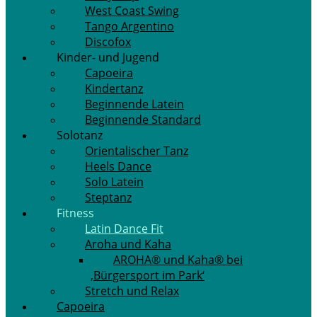
West Coast Swing
Tango Argentino
Discofox
Kinder- und Jugend
Capoeira
Kindertanz
Beginnende Latein
Beginnende Standard
Solotanz
Orientalischer Tanz
Heels Dance
Solo Latein
Steptanz
Fitness
Latin Dance Fit
Aroha und Kaha
AROHA® und Kaha® bei
‚Bürgersport im Park‘
Stretch und Relax
Capoeira