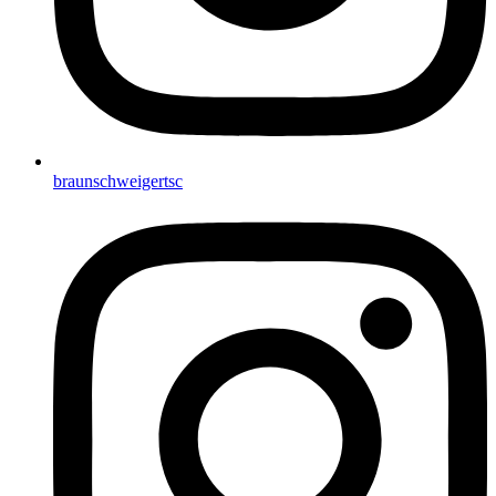
braunschweigertsc