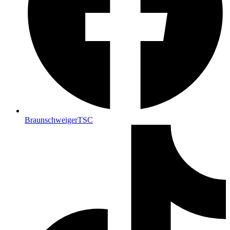
BraunschweigerTSC