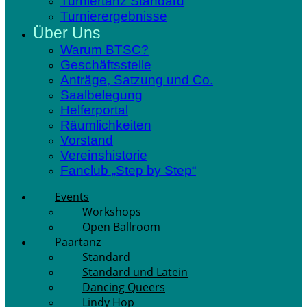
Turniertanz Standard
Turnierergebnisse
Über Uns
Warum BTSC?
Geschäftsstelle
Anträge, Satzung und Co.
Saalbelegung
Helferportal
Räumlichkeiten
Vorstand
Vereinshistorie
Fanclub „Step by Step“
Events
Workshops
Open Ballroom
Paartanz
Standard
Standard und Latein
Dancing Queers
Lindy Hop