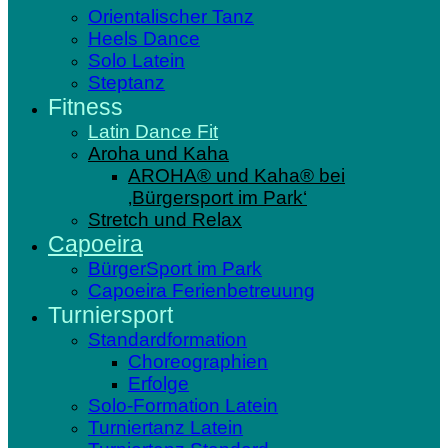
Orientalischer Tanz
Heels Dance
Solo Latein
Steptanz
Fitness
Latin Dance Fit
Aroha und Kaha
AROHA® und Kaha® bei
‚Bürgersport im Park‘
Stretch und Relax
Capoeira
BürgerSport im Park
Capoeira Ferienbetreuung
Turniersport
Standardformation
Choreographien
Erfolge
Solo-Formation Latein
Turniertanz Latein