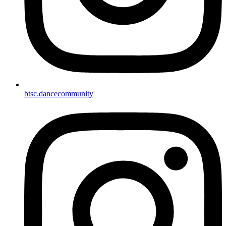
btsc.dancecommunity