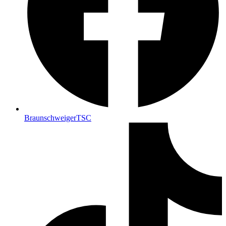
BraunschweigerTSC