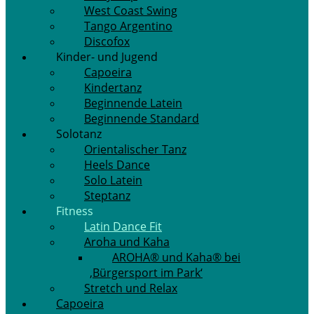
West Coast Swing
Tango Argentino
Discofox
Kinder- und Jugend
Capoeira
Kindertanz
Beginnende Latein
Beginnende Standard
Solotanz
Orientalischer Tanz
Heels Dance
Solo Latein
Steptanz
Fitness
Latin Dance Fit
Aroha und Kaha
AROHA® und Kaha® bei
‚Bürgersport im Park‘
Stretch und Relax
Capoeira