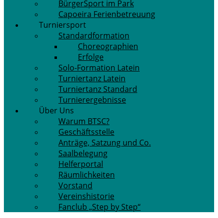
BürgerSport im Park
Capoeira Ferienbetreuung
Turniersport
Standardformation
Choreographien
Erfolge
Solo-Formation Latein
Turniertanz Latein
Turniertanz Standard
Turnierergebnisse
Über Uns
Warum BTSC?
Geschäftsstelle
Anträge, Satzung und Co.
Saalbelegung
Helferportal
Räumlichkeiten
Vorstand
Vereinshistorie
Fanclub „Step by Step“