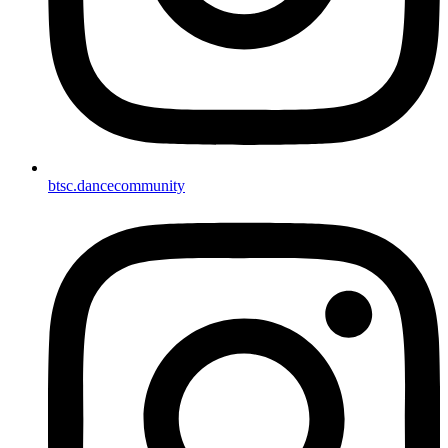
btsc.dancecommunity