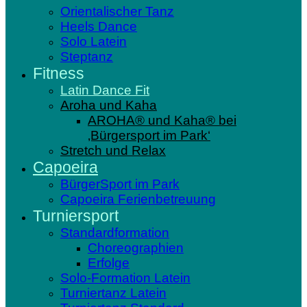
Orientalischer Tanz
Heels Dance
Solo Latein
Steptanz
Fitness
Latin Dance Fit
Aroha und Kaha
AROHA® und Kaha® bei
‚Bürgersport im Park‘
Stretch und Relax
Capoeira
BürgerSport im Park
Capoeira Ferienbetreuung
Turniersport
Standardformation
Choreographien
Erfolge
Solo-Formation Latein
Turniertanz Latein