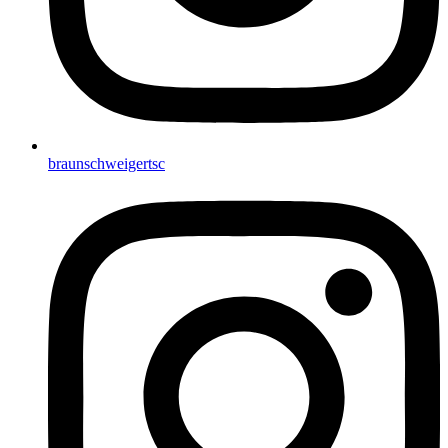
braunschweigertsc