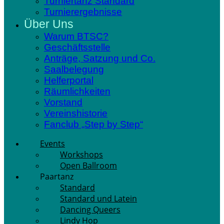
Turniertanz Standard
Turnierergebnisse
Über Uns
Warum BTSC?
Geschäftsstelle
Anträge, Satzung und Co.
Saalbelegung
Helferportal
Räumlichkeiten
Vorstand
Vereinshistorie
Fanclub „Step by Step“
Events
Workshops
Open Ballroom
Paartanz
Standard
Standard und Latein
Dancing Queers
Lindy Hop