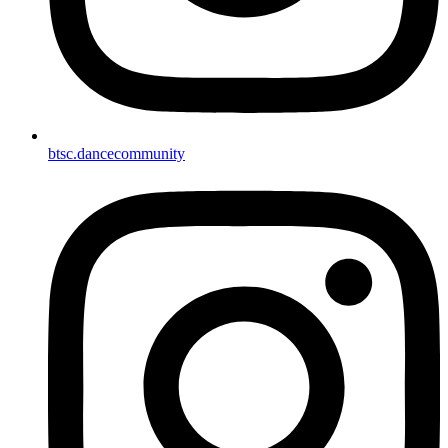
btsc.dancecommunity