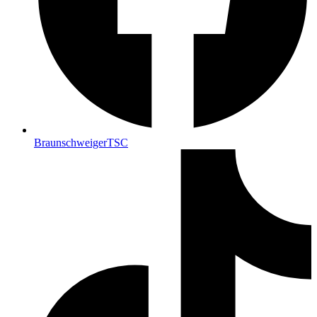
BraunschweigerTSC