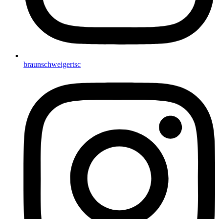
braunschweigertsc