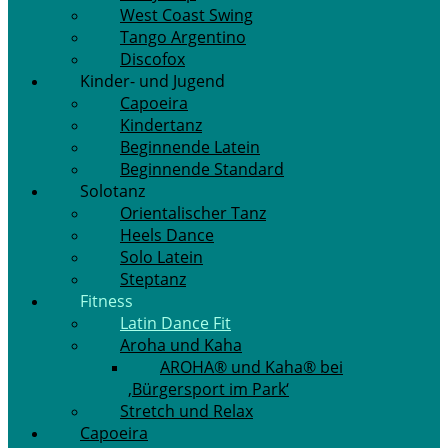
West Coast Swing
Tango Argentino
Discofox
Kinder- und Jugend
Capoeira
Kindertanz
Beginnende Latein
Beginnende Standard
Solotanz
Orientalischer Tanz
Heels Dance
Solo Latein
Steptanz
Fitness
Latin Dance Fit
Aroha und Kaha
AROHA® und Kaha® bei
‚Bürgersport im Park‘
Stretch und Relax
Capoeira