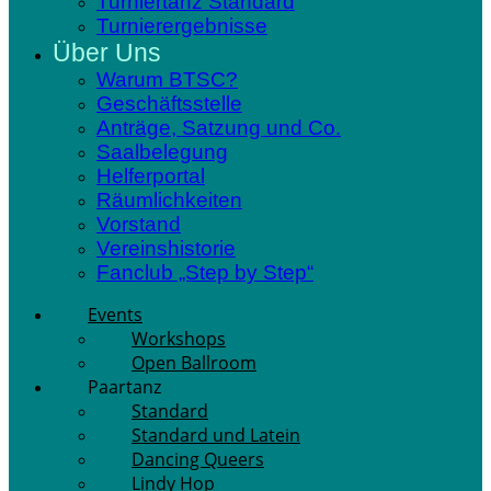
Turniertanz Standard
Turnierergebnisse
Über Uns
Warum BTSC?
Geschäftsstelle
Anträge, Satzung und Co.
Saalbelegung
Helferportal
Räumlichkeiten
Vorstand
Vereinshistorie
Fanclub „Step by Step“
Events
Workshops
Open Ballroom
Paartanz
Standard
Standard und Latein
Dancing Queers
Lindy Hop