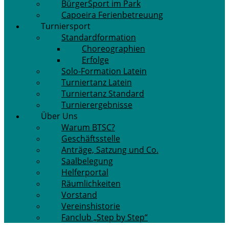
BürgerSport im Park
Capoeira Ferienbetreuung
Turniersport
Standardformation
Choreographien
Erfolge
Solo-Formation Latein
Turniertanz Latein
Turniertanz Standard
Turnierergebnisse
Über Uns
Warum BTSC?
Geschäftsstelle
Anträge, Satzung und Co.
Saalbelegung
Helferportal
Räumlichkeiten
Vorstand
Vereinshistorie
Fanclub „Step by Step“