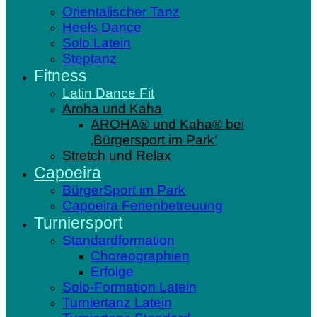
Orientalischer Tanz
Heels Dance
Solo Latein
Steptanz
Fitness
Latin Dance Fit
Aroha und Kaha
AROHA® und Kaha® bei
‚Bürgersport im Park‘
Stretch und Relax
Capoeira
BürgerSport im Park
Capoeira Ferienbetreuung
Turniersport
Standardformation
Choreographien
Erfolge
Solo-Formation Latein
Turniertanz Latein