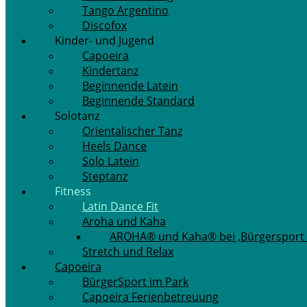
Tango Argentino
Discofox
Kinder- und Jugend
Capoeira
Kindertanz
Beginnende Latein
Beginnende Standard
Solotanz
Orientalischer Tanz
Heels Dance
Solo Latein
Steptanz
Fitness
Latin Dance Fit
Aroha und Kaha
AROHA® und Kaha® bei ‚Bürgersport 
Stretch und Relax
Capoeira
BürgerSport im Park
Capoeira Ferienbetreuung