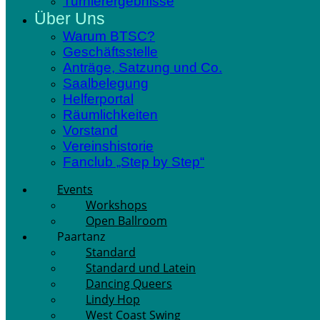
Turnierergebnisse
Über Uns
Warum BTSC?
Geschäftsstelle
Anträge, Satzung und Co.
Saalbelegung
Helferportal
Räumlichkeiten
Vorstand
Vereinshistorie
Fanclub „Step by Step“
Events
Workshops
Open Ballroom
Paartanz
Standard
Standard und Latein
Dancing Queers
Lindy Hop
West Coast Swing