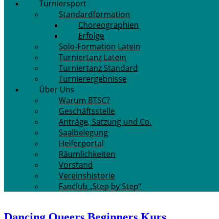
Turniersport
Standardformation
Choreographien
Erfolge
Solo-Formation Latein
Turniertanz Latein
Turniertanz Standard
Turnierergebnisse
Über Uns
Warum BTSC?
Geschäftsstelle
Anträge, Satzung und Co.
Saalbelegung
Helferportal
Räumlichkeiten
Vorstand
Vereinshistorie
Fanclub „Step by Step“
Dancing Queers Beginners Kurs