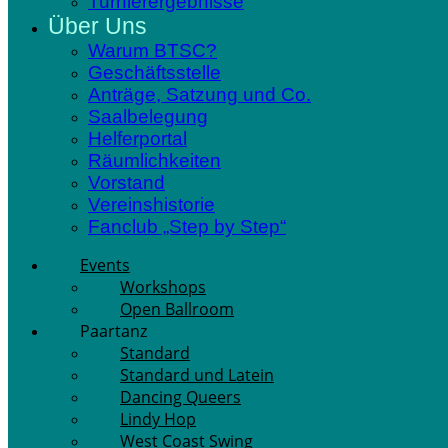
Turnierergebnisse
Über Uns
Warum BTSC?
Geschäftsstelle
Anträge, Satzung und Co.
Saalbelegung
Helferportal
Räumlichkeiten
Vorstand
Vereinshistorie
Fanclub „Step by Step“
Events
Workshops
Open Ballroom
Paartanz
Standard
Standard und Latein
Dancing Queers
Lindy Hop
West Coast Swing