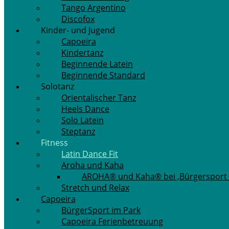
Tango Argentino
Discofox
Kinder- und Jugend
Capoeira
Kindertanz
Beginnende Latein
Beginnende Standard
Solotanz
Orientalischer Tanz
Heels Dance
Solo Latein
Steptanz
Fitness
Latin Dance Fit
Aroha und Kaha
AROHA® und Kaha® bei ‚Bürgersport 
Stretch und Relax
Capoeira
BürgerSport im Park
Capoeira Ferienbetreuung