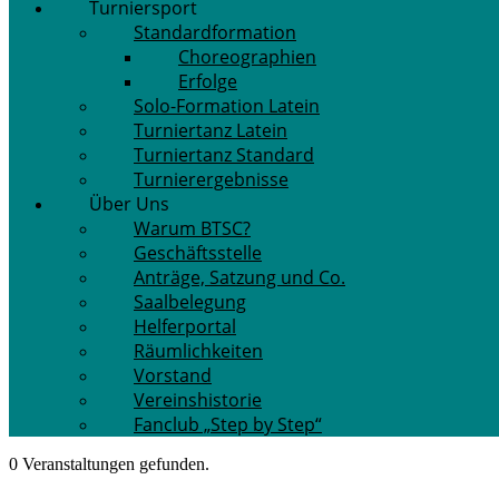
Turniersport
Standardformation
Choreographien
Erfolge
Solo-Formation Latein
Turniertanz Latein
Turniertanz Standard
Turnierergebnisse
Über Uns
Warum BTSC?
Geschäftsstelle
Anträge, Satzung und Co.
Saalbelegung
Helferportal
Räumlichkeiten
Vorstand
Vereinshistorie
Fanclub „Step by Step“
0 Veranstaltungen gefunden.