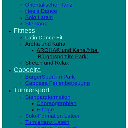
Orientalischer Tanz
Heels Dance
Solo Latein
Steptanz
Fitness
Latin Dance Fit
Aroha und Kaha
AROHA® und Kaha® bei
‚Bürgersport im Park‘
Stretch und Relax
Capoeira
BürgerSport im Park
Capoeira Ferienbetreuung
Turniersport
Standardformation
Choreographien
Erfolge
Solo-Formation Latein
Turniertanz Latein