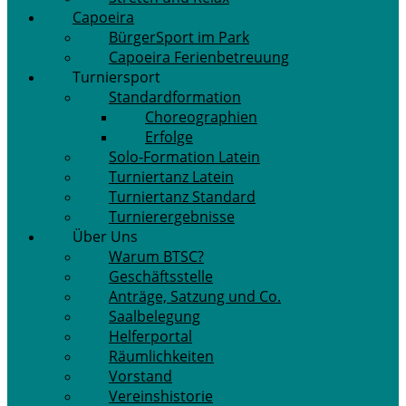
Capoeira
BürgerSport im Park
Capoeira Ferienbetreuung
Turniersport
Standardformation
Choreographien
Erfolge
Solo-Formation Latein
Turniertanz Latein
Turniertanz Standard
Turnierergebnisse
Über Uns
Warum BTSC?
Geschäftsstelle
Anträge, Satzung und Co.
Saalbelegung
Helferportal
Räumlichkeiten
Vorstand
Vereinshistorie