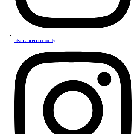
btsc.dancecommunity