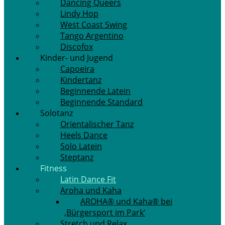
Dancing Queers
Lindy Hop
West Coast Swing
Tango Argentino
Discofox
Kinder- und Jugend
Capoeira
Kindertanz
Beginnende Latein
Beginnende Standard
Solotanz
Orientalischer Tanz
Heels Dance
Solo Latein
Steptanz
Fitness
Latin Dance Fit
Aroha und Kaha
AROHA® und Kaha® bei
‚Bürgersport im Park‘
Stretch und Relax