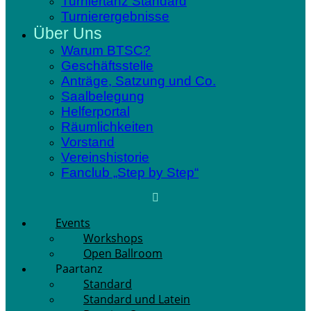
Turniertanz Standard
Turnierergebnisse
Über Uns
Warum BTSC?
Geschäftsstelle
Anträge, Satzung und Co.
Saalbelegung
Helferportal
Räumlichkeiten
Vorstand
Vereinshistorie
Fanclub „Step by Step“
Events
Workshops
Open Ballroom
Paartanz
Standard
Standard und Latein