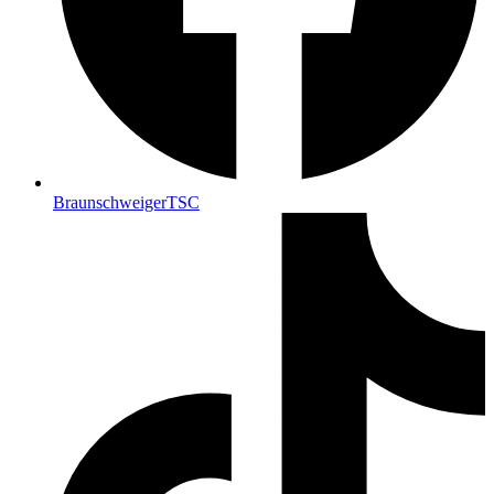
BraunschweigerTSC