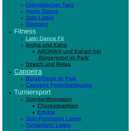
Orientalischer Tanz
Heels Dance
Solo Latein
Steptanz
Fitness
Latin Dance Fit
Aroha und Kaha
AROHA® und Kaha® bei
‚Bürgersport im Park‘
Stretch und Relax
Capoeira
BürgerSport im Park
Capoeira Ferienbetreuung
Turniersport
Standardformation
Choreographien
Erfolge
Solo-Formation Latein
Turniertanz Latein