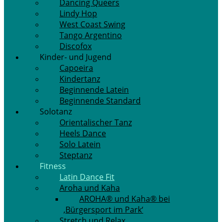
Dancing Queers
Lindy Hop
West Coast Swing
Tango Argentino
Discofox
Kinder- und Jugend
Capoeira
Kindertanz
Beginnende Latein
Beginnende Standard
Solotanz
Orientalischer Tanz
Heels Dance
Solo Latein
Steptanz
Fitness
Latin Dance Fit
Aroha und Kaha
AROHA® und Kaha® bei
‚Bürgersport im Park‘
Stretch und Relax