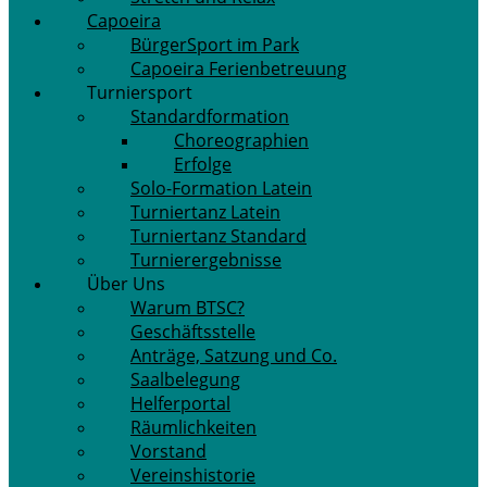
Capoeira
BürgerSport im Park
Capoeira Ferienbetreuung
Turniersport
Standardformation
Choreographien
Erfolge
Solo-Formation Latein
Turniertanz Latein
Turniertanz Standard
Turnierergebnisse
Über Uns
Warum BTSC?
Geschäftsstelle
Anträge, Satzung und Co.
Saalbelegung
Helferportal
Räumlichkeiten
Vorstand
Vereinshistorie