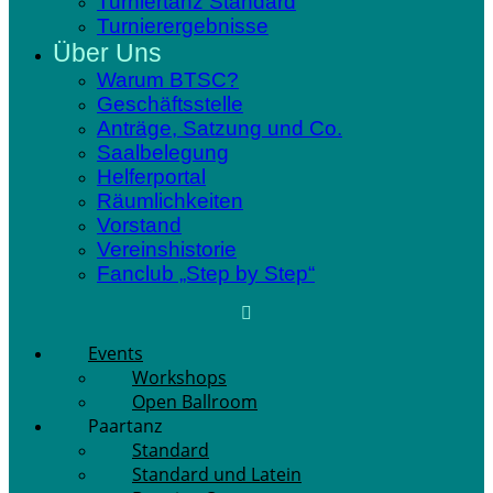
Turniertanz Standard
Turnierergebnisse
Über Uns
Warum BTSC?
Geschäftsstelle
Anträge, Satzung und Co.
Saalbelegung
Helferportal
Räumlichkeiten
Vorstand
Vereinshistorie
Fanclub „Step by Step“
Events
Workshops
Open Ballroom
Paartanz
Standard
Standard und Latein