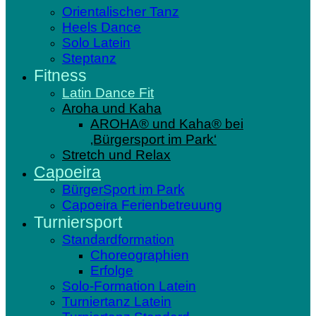
Orientalischer Tanz
Heels Dance
Solo Latein
Steptanz
Fitness
Latin Dance Fit
Aroha und Kaha
AROHA® und Kaha® bei
‚Bürgersport im Park‘
Stretch und Relax
Capoeira
BürgerSport im Park
Capoeira Ferienbetreuung
Turniersport
Standardformation
Choreographien
Erfolge
Solo-Formation Latein
Turniertanz Latein