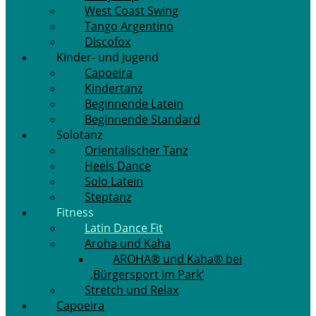
West Coast Swing
Tango Argentino
Discofox
Kinder- und Jugend
Capoeira
Kindertanz
Beginnende Latein
Beginnende Standard
Solotanz
Orientalischer Tanz
Heels Dance
Solo Latein
Steptanz
Fitness
Latin Dance Fit
Aroha und Kaha
AROHA® und Kaha® bei
‚Bürgersport im Park‘
Stretch und Relax
Capoeira