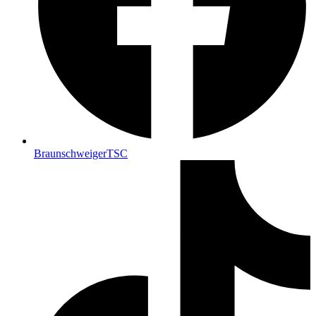
BraunschweigerTSC