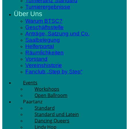
Turniertanz Standard
Turnierergebnisse
Über Uns
Warum BTSC?
Geschäftsstelle
Anträge, Satzung und Co.
Saalbelegung
Helferportal
Räumlichkeiten
Vorstand
Vereinshistorie
Fanclub „Step by Step“
Events
Workshops
Open Ballroom
Paartanz
Standard
Standard und Latein
Dancing Queers
Lindy Hop