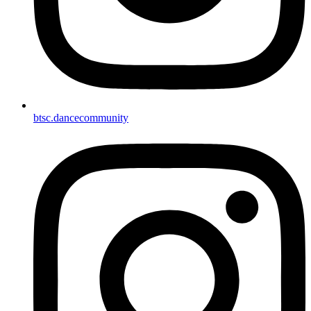
btsc.dancecommunity