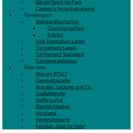
BürgerSport im Park
Capoeira Ferienbetreuung
Turniersport
Standardformation
Choreographien
Erfolge
Solo-Formation Latein
Turniertanz Latein
Turniertanz Standard
Turnierergebnisse
Über Uns
Warum BTSC?
Geschäftsstelle
Anträge, Satzung und Co.
Saalbelegung
Helferportal
Räumlichkeiten
Vorstand
Vereinshistorie
Fanclub „Step by Step“