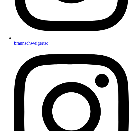
braunschweigertsc