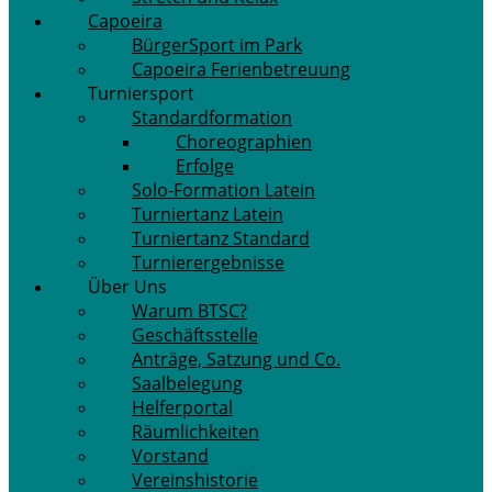
Capoeira
BürgerSport im Park
Capoeira Ferienbetreuung
Turniersport
Standardformation
Choreographien
Erfolge
Solo-Formation Latein
Turniertanz Latein
Turniertanz Standard
Turnierergebnisse
Über Uns
Warum BTSC?
Geschäftsstelle
Anträge, Satzung und Co.
Saalbelegung
Helferportal
Räumlichkeiten
Vorstand
Vereinshistorie