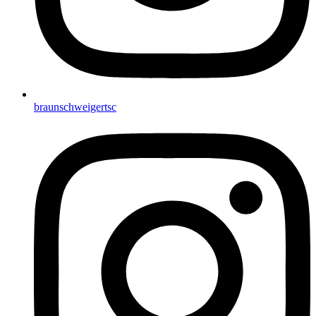
braunschweigertsc