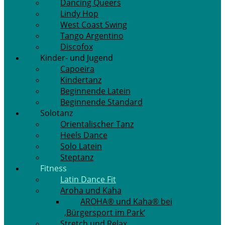
Dancing Queers
Lindy Hop
West Coast Swing
Tango Argentino
Discofox
Kinder- und Jugend
Capoeira
Kindertanz
Beginnende Latein
Beginnende Standard
Solotanz
Orientalischer Tanz
Heels Dance
Solo Latein
Steptanz
Fitness
Latin Dance Fit
Aroha und Kaha
AROHA® und Kaha® bei
‚Bürgersport im Park‘
Stretch und Relax