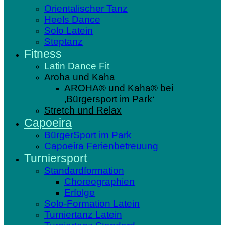
Orientalischer Tanz
Heels Dance
Solo Latein
Steptanz
Fitness
Latin Dance Fit
Aroha und Kaha
AROHA® und Kaha® bei
‚Bürgersport im Park‘
Stretch und Relax
Capoeira
BürgerSport im Park
Capoeira Ferienbetreuung
Turniersport
Standardformation
Choreographien
Erfolge
Solo-Formation Latein
Turniertanz Latein