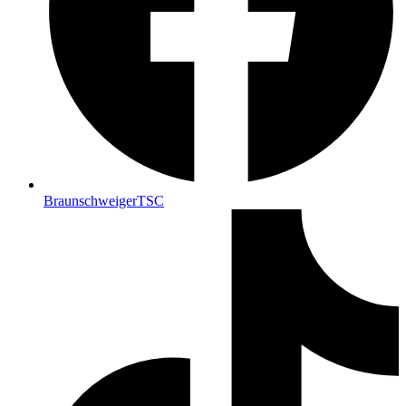
BraunschweigerTSC