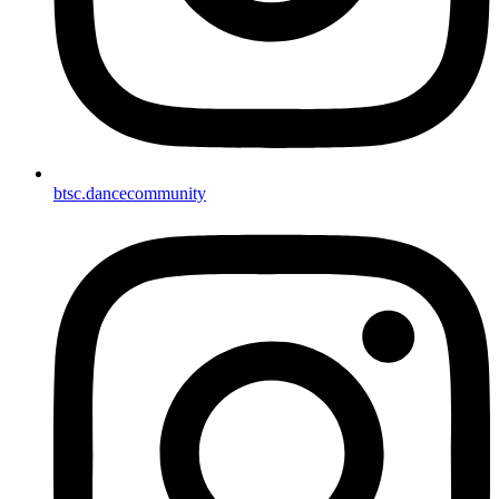
btsc.dancecommunity