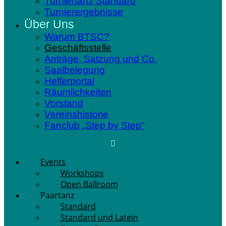
Turniertanz Standard
Turnierergebnisse
Über Uns
Warum BTSC?
Geschäftsstelle
Anträge, Satzung und Co.
Saalbelegung
Helferportal
Räumlichkeiten
Vorstand
Vereinshistorie
Fanclub „Step by Step“
Events
Workshops
Open Ballroom
Paartanz
Standard
Standard und Latein