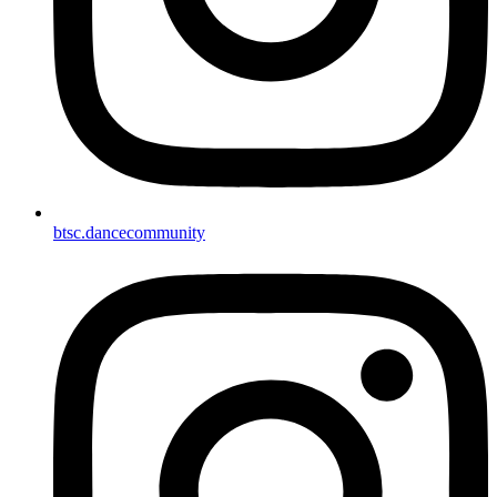
btsc.dancecommunity