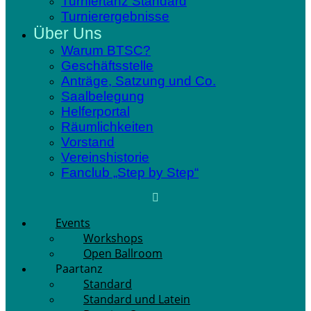
Turniertanz Standard
Turnierergebnisse
Über Uns
Warum BTSC?
Geschäftsstelle
Anträge, Satzung und Co.
Saalbelegung
Helferportal
Räumlichkeiten
Vorstand
Vereinshistorie
Fanclub „Step by Step“
Events
Workshops
Open Ballroom
Paartanz
Standard
Standard und Latein