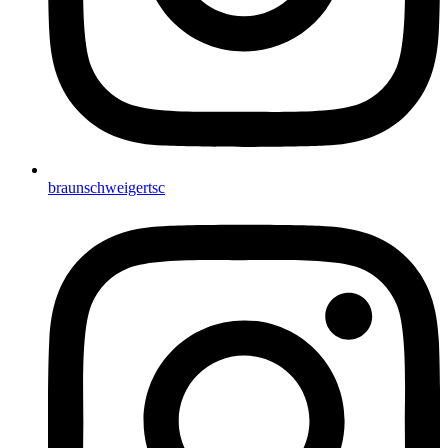
braunschweigertsc