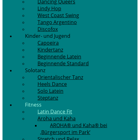
Dancing Queers
Lindy Hop
West Coast Swing
Tango Argentino
Discofox
Kinder- und Jugend
Capoeira
Kindertanz
Beginnende Latein
Beginnende Standard
Solotanz
Orientalischer Tanz
Heels Dance
Solo Latein
Steptanz
Fitness
Latin Dance Fit
Aroha und Kaha
AROHA® und Kaha® bei
‚Bürgersport im Park‘
Stretch und Relax