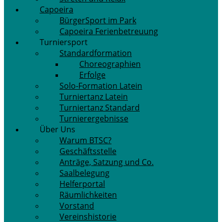
Capoeira
BürgerSport im Park
Capoeira Ferienbetreuung
Turniersport
Standardformation
Choreographien
Erfolge
Solo-Formation Latein
Turniertanz Latein
Turniertanz Standard
Turnierergebnisse
Über Uns
Warum BTSC?
Geschäftsstelle
Anträge, Satzung und Co.
Saalbelegung
Helferportal
Räumlichkeiten
Vorstand
Vereinshistorie