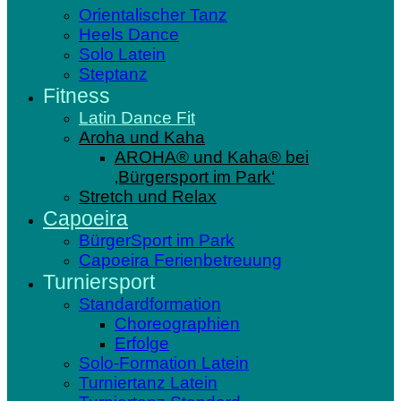
Orientalischer Tanz
Heels Dance
Solo Latein
Steptanz
Fitness
Latin Dance Fit
Aroha und Kaha
AROHA® und Kaha® bei
‚Bürgersport im Park‘
Stretch und Relax
Capoeira
BürgerSport im Park
Capoeira Ferienbetreuung
Turniersport
Standardformation
Choreographien
Erfolge
Solo-Formation Latein
Turniertanz Latein