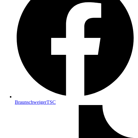
BraunschweigerTSC