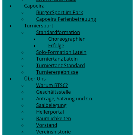
Capoeira
BürgerSport im Park
Capoeira Ferienbetreuung
Turniersport
Standardformation
Choreographien
Erfolge
Solo-Formation Latein
Turniertanz Latein
Turniertanz Standard
Turnierergebnisse
Über Uns
Warum BTSC?
Geschäftsstelle
Anträge, Satzung und Co.
Saalbelegung
Helferportal
Räumlichkeiten
Vorstand
Vereinshistorie