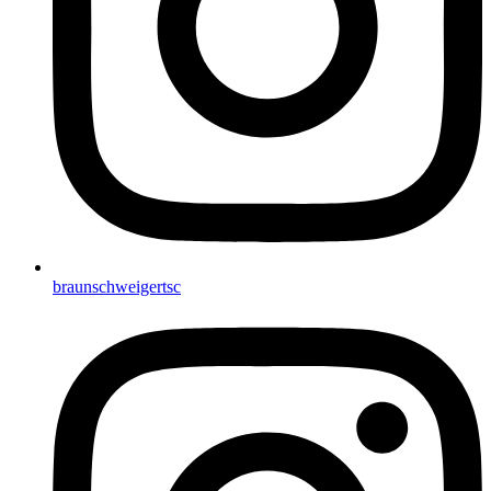
braunschweigertsc