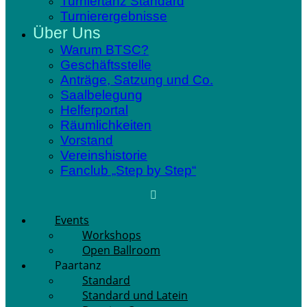
Turniertanz Standard
Turnierergebnisse
Über Uns
Warum BTSC?
Geschäftsstelle
Anträge, Satzung und Co.
Saalbelegung
Helferportal
Räumlichkeiten
Vorstand
Vereinshistorie
Fanclub „Step by Step“
Events
Workshops
Open Ballroom
Paartanz
Standard
Standard und Latein