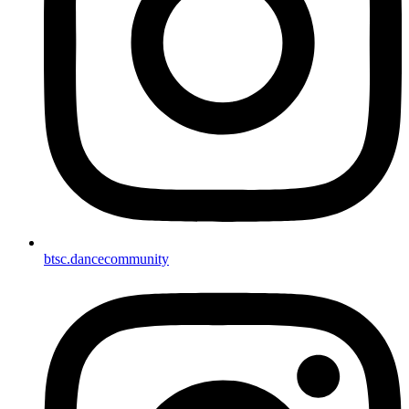
btsc.dancecommunity