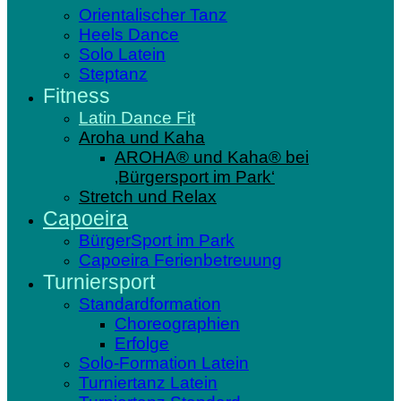
Orientalischer Tanz
Heels Dance
Solo Latein
Steptanz
Fitness
Latin Dance Fit
Aroha und Kaha
AROHA® und Kaha® bei
‚Bürgersport im Park‘
Stretch und Relax
Capoeira
BürgerSport im Park
Capoeira Ferienbetreuung
Turniersport
Standardformation
Choreographien
Erfolge
Solo-Formation Latein
Turniertanz Latein