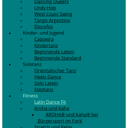
Dancing Queers
Lindy Hop
West Coast Swing
Tango Argentino
Discofox
Kinder- und Jugend
Capoeira
Kindertanz
Beginnende Latein
Beginnende Standard
Solotanz
Orientalischer Tanz
Heels Dance
Solo Latein
Steptanz
Fitness
Latin Dance Fit
Aroha und Kaha
AROHA® und Kaha® bei
‚Bürgersport im Park‘
Stretch und Relax