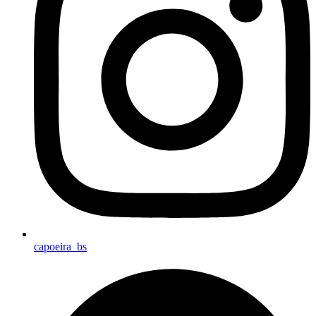
capoeira_bs