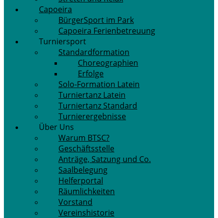
Capoeira
BürgerSport im Park
Capoeira Ferienbetreuung
Turniersport
Standardformation
Choreographien
Erfolge
Solo-Formation Latein
Turniertanz Latein
Turniertanz Standard
Turnierergebnisse
Über Uns
Warum BTSC?
Geschäftsstelle
Anträge, Satzung und Co.
Saalbelegung
Helferportal
Räumlichkeiten
Vorstand
Vereinshistorie