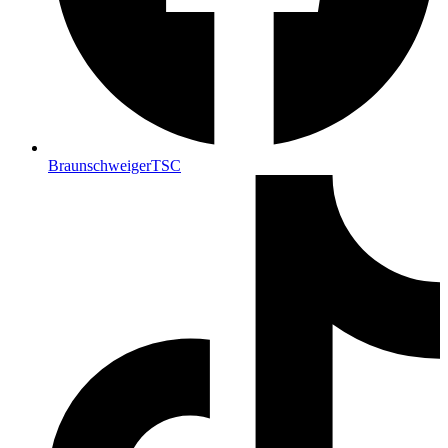
BraunschweigerTSC