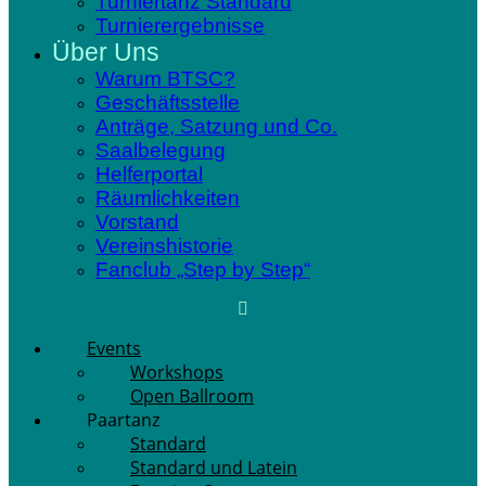
Turniertanz Standard
Turnierergebnisse
Über Uns
Warum BTSC?
Geschäftsstelle
Anträge, Satzung und Co.
Saalbelegung
Helferportal
Räumlichkeiten
Vorstand
Vereinshistorie
Fanclub „Step by Step“
Events
Workshops
Open Ballroom
Paartanz
Standard
Standard und Latein