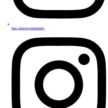
btsc.dancecommunity