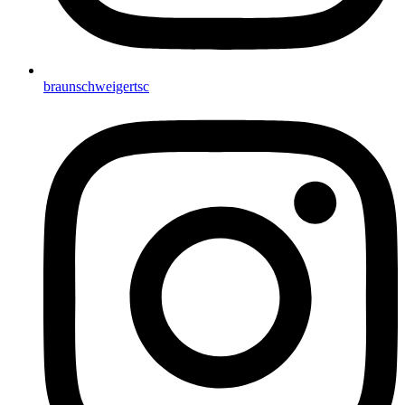
braunschweigertsc