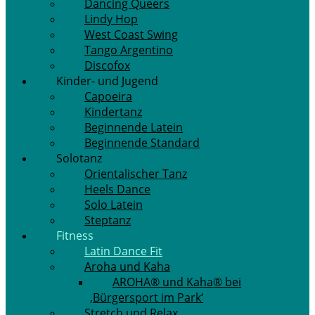
Dancing Queers
Lindy Hop
West Coast Swing
Tango Argentino
Discofox
Kinder- und Jugend
Capoeira
Kindertanz
Beginnende Latein
Beginnende Standard
Solotanz
Orientalischer Tanz
Heels Dance
Solo Latein
Steptanz
Fitness
Latin Dance Fit
Aroha und Kaha
AROHA® und Kaha® bei
‚Bürgersport im Park‘
Stretch und Relax