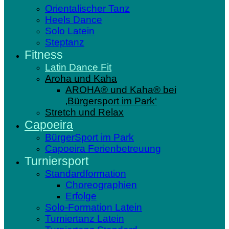
Orientalischer Tanz
Heels Dance
Solo Latein
Steptanz
Fitness
Latin Dance Fit
Aroha und Kaha
AROHA® und Kaha® bei
‚Bürgersport im Park‘
Stretch und Relax
Capoeira
BürgerSport im Park
Capoeira Ferienbetreuung
Turniersport
Standardformation
Choreographien
Erfolge
Solo-Formation Latein
Turniertanz Latein