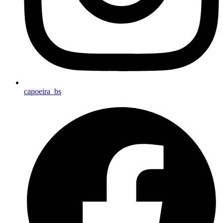
capoeira_bs