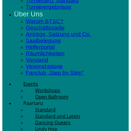
Turniertanz Standard
Turnierergebnisse
Über Uns
Warum BTSC?
Geschäftsstelle
Anträge, Satzung und Co.
Saalbelegung
Helferportal
Räumlichkeiten
Vorstand
Vereinshistorie
Fanclub „Step by Step“
Events
Workshops
Open Ballroom
Paartanz
Standard
Standard und Latein
Dancing Queers
Lindy Hop