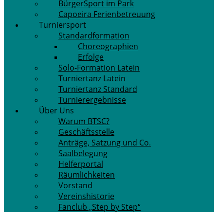
BürgerSport im Park
Capoeira Ferienbetreuung
Turniersport
Standardformation
Choreographien
Erfolge
Solo-Formation Latein
Turniertanz Latein
Turniertanz Standard
Turnierergebnisse
Über Uns
Warum BTSC?
Geschäftsstelle
Anträge, Satzung und Co.
Saalbelegung
Helferportal
Räumlichkeiten
Vorstand
Vereinshistorie
Fanclub „Step by Step“