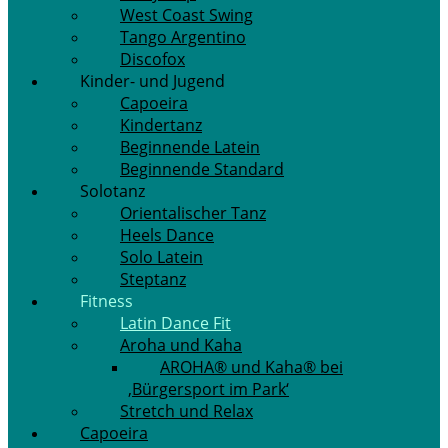
West Coast Swing
Tango Argentino
Discofox
Kinder- und Jugend
Capoeira
Kindertanz
Beginnende Latein
Beginnende Standard
Solotanz
Orientalischer Tanz
Heels Dance
Solo Latein
Steptanz
Fitness
Latin Dance Fit
Aroha und Kaha
AROHA® und Kaha® bei
‚Bürgersport im Park‘
Stretch und Relax
Capoeira