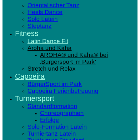
Orientalischer Tanz
Heels Dance
Solo Latein
Steptanz
Fitness
Latin Dance Fit
Aroha und Kaha
AROHA® und Kaha® bei
‚Bürgersport im Park‘
Stretch und Relax
Capoeira
BürgerSport im Park
Capoeira Ferienbetreuung
Turniersport
Standardformation
Choreographien
Erfolge
Solo-Formation Latein
Turniertanz Latein