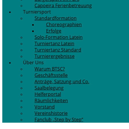
Capoeira Ferienbetreuung
Turniersport
Standardformation
Choreographien
Erfolge
Solo-Formation Latein
Turniertanz Latein
Turniertanz Standard
Turnierergebnisse
Über Uns
Warum BTSC?
Geschäftsstelle
Anträge, Satzung und Co.
Saalbelegung
Helferportal
Räumlichkeiten
Vorstand
Vereinshistorie
Fanclub „Step by Step“