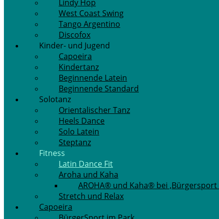
Lindy Hop
West Coast Swing
Tango Argentino
Discofox
Kinder- und Jugend
Capoeira
Kindertanz
Beginnende Latein
Beginnende Standard
Solotanz
Orientalischer Tanz
Heels Dance
Solo Latein
Steptanz
Fitness
Latin Dance Fit
Aroha und Kaha
AROHA® und Kaha® bei ‚Bürgersport 
Stretch und Relax
Capoeira
BürgerSport im Park