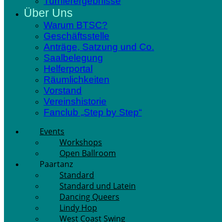
Turnierergebnisse
Über Uns
Warum BTSC?
Geschäftsstelle
Anträge, Satzung und Co.
Saalbelegung
Helferportal
Räumlichkeiten
Vorstand
Vereinshistorie
Fanclub „Step by Step“
Events
Workshops
Open Ballroom
Paartanz
Standard
Standard und Latein
Dancing Queers
Lindy Hop
West Coast Swing