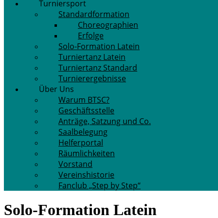
Turniersport
Standardformation
Choreographien
Erfolge
Solo-Formation Latein
Turniertanz Latein
Turniertanz Standard
Turnierergebnisse
Über Uns
Warum BTSC?
Geschäftsstelle
Anträge, Satzung und Co.
Saalbelegung
Helferportal
Räumlichkeiten
Vorstand
Vereinshistorie
Fanclub „Step by Step“
Solo-Formation Latein