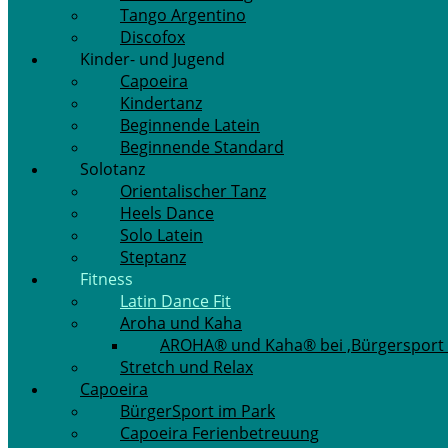
Tango Argentino
Discofox
Kinder- und Jugend
Capoeira
Kindertanz
Beginnende Latein
Beginnende Standard
Solotanz
Orientalischer Tanz
Heels Dance
Solo Latein
Steptanz
Fitness
Latin Dance Fit
Aroha und Kaha
AROHA® und Kaha® bei ‚Bürgersport 
Stretch und Relax
Capoeira
BürgerSport im Park
Capoeira Ferienbetreuung