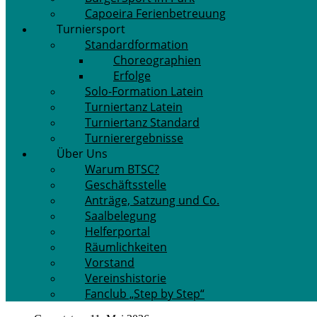
Capoeira Ferienbetreuung
Turniersport
Standardformation
Choreographien
Erfolge
Solo-Formation Latein
Turniertanz Latein
Turniertanz Standard
Turnierergebnisse
Über Uns
Warum BTSC?
Geschäftsstelle
Anträge, Satzung und Co.
Saalbelegung
Helferportal
Räumlichkeiten
Vorstand
Vereinshistorie
Fanclub „Step by Step“