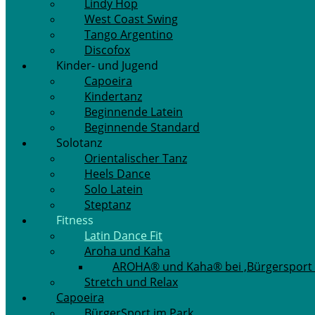
Lindy Hop
West Coast Swing
Tango Argentino
Discofox
Kinder- und Jugend
Capoeira
Kindertanz
Beginnende Latein
Beginnende Standard
Solotanz
Orientalischer Tanz
Heels Dance
Solo Latein
Steptanz
Fitness
Latin Dance Fit
Aroha und Kaha
AROHA® und Kaha® bei ‚Bürgersport 
Stretch und Relax
Capoeira
BürgerSport im Park