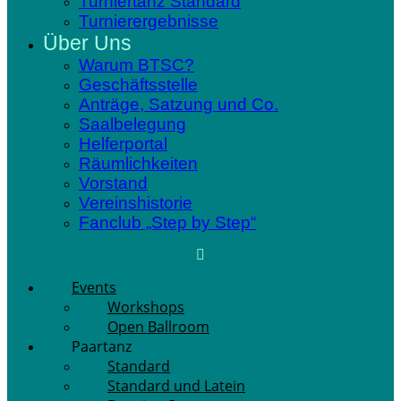
Turniertanz Standard
Turnierergebnisse
Über Uns
Warum BTSC?
Geschäftsstelle
Anträge, Satzung und Co.
Saalbelegung
Helferportal
Räumlichkeiten
Vorstand
Vereinshistorie
Fanclub „Step by Step“
Events
Workshops
Open Ballroom
Paartanz
Standard
Standard und Latein