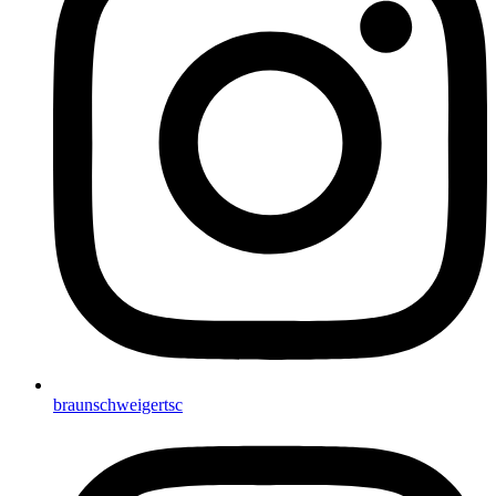
braunschweigertsc