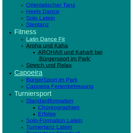
Orientalischer Tanz
Heels Dance
Solo Latein
Steptanz
Fitness
Latin Dance Fit
Aroha und Kaha
AROHA® und Kaha® bei
‚Bürgersport im Park‘
Stretch und Relax
Capoeira
BürgerSport im Park
Capoeira Ferienbetreuung
Turniersport
Standardformation
Choreographien
Erfolge
Solo-Formation Latein
Turniertanz Latein