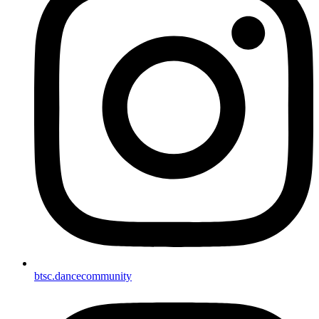
btsc.dancecommunity