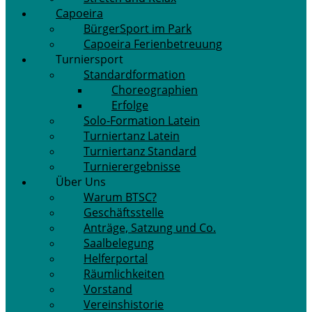
Capoeira
BürgerSport im Park
Capoeira Ferienbetreuung
Turniersport
Standardformation
Choreographien
Erfolge
Solo-Formation Latein
Turniertanz Latein
Turniertanz Standard
Turnierergebnisse
Über Uns
Warum BTSC?
Geschäftsstelle
Anträge, Satzung und Co.
Saalbelegung
Helferportal
Räumlichkeiten
Vorstand
Vereinshistorie