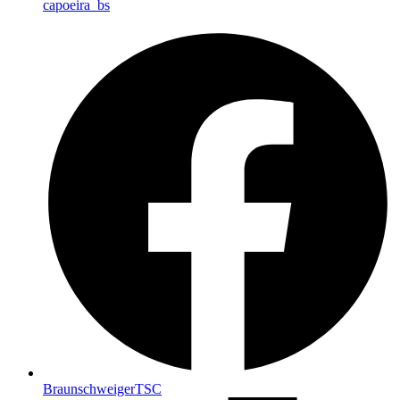
capoeira_bs
BraunschweigerTSC