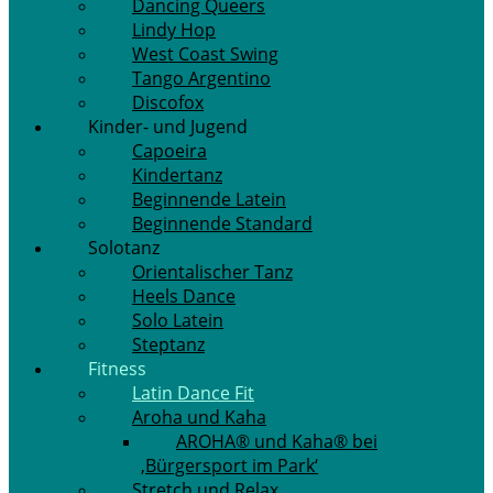
Dancing Queers
Lindy Hop
West Coast Swing
Tango Argentino
Discofox
Kinder- und Jugend
Capoeira
Kindertanz
Beginnende Latein
Beginnende Standard
Solotanz
Orientalischer Tanz
Heels Dance
Solo Latein
Steptanz
Fitness
Latin Dance Fit
Aroha und Kaha
AROHA® und Kaha® bei
‚Bürgersport im Park‘
Stretch und Relax