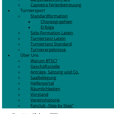
Capoeira Ferienbetreuung
Turniersport
Standardformation
Choreographien
Erfolge
Solo-Formation Latein
Turniertanz Latein
Turniertanz Standard
Turnierergebnisse
Über Uns
Warum BTSC?
Geschäftsstelle
Anträge, Satzung und Co.
Saalbelegung
Helferportal
Räumlichkeiten
Vorstand
Vereinshistorie
Fanclub „Step by Step“