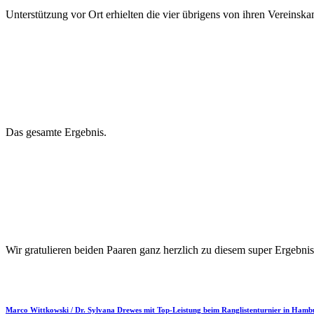
Unterstützung vor Ort erhielten die vier übrigens von ihren Vereinsk
Das gesamte Ergebnis.
Wir gratulieren beiden Paaren ganz herzlich zu diesem super Ergebnis
Marco Wittkowski / Dr. Sylvana Drewes mit Top-Leistung beim Ranglistenturnier in Hamb