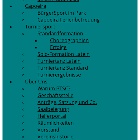
Capoeira
BürgerSport im Park
Capoeira Ferienbetreuung
Turniersport
Standardformation
Choreographien
Erfolge
Solo-Formation Latein
Turniertanz Latein
Turniertanz Standard
Turnierergebnisse
Über Uns
Warum BTSC?
Geschäftsstelle
Anträge, Satzung und Co.
Saalbelegung
Helferportal
Räumlichkeiten
Vorstand
Vereinshistorie