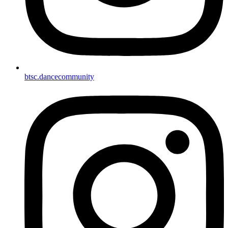
btsc.dancecommunity