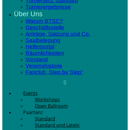
Turniertanz Standard
Turnierergebnisse
Über Uns
Warum BTSC?
Geschäftsstelle
Anträge, Satzung und Co.
Saalbelegung
Helferportal
Räumlichkeiten
Vorstand
Vereinshistorie
Fanclub „Step by Step“
Events
Workshops
Open Ballroom
Paartanz
Standard
Standard und Latein