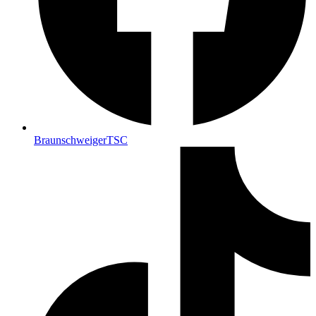
BraunschweigerTSC