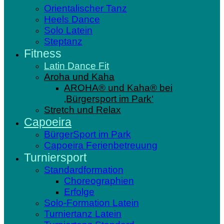
Orientalischer Tanz
Heels Dance
Solo Latein
Steptanz
Fitness
Latin Dance Fit
Aroha und Kaha
AROHA® und Kaha® bei
‚Bürgersport im Park‘
Stretch und Relax
Capoeira
BürgerSport im Park
Capoeira Ferienbetreuung
Turniersport
Standardformation
Choreographien
Erfolge
Solo-Formation Latein
Turniertanz Latein