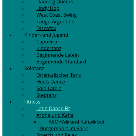
Dancing Queers
Lindy Hop
West Coast Swing
Tango Argentino
Discofox
Kinder- und Jugend
Capoeira
Kindertanz
Beginnende Latein
Beginnende Standard
Solotanz
Orientalischer Tanz
Heels Dance
Solo Latein
Steptanz
Fitness
Latin Dance Fit
Aroha und Kaha
AROHA® und Kaha® bei
‚Bürgersport im Park‘
Stretch und Relax