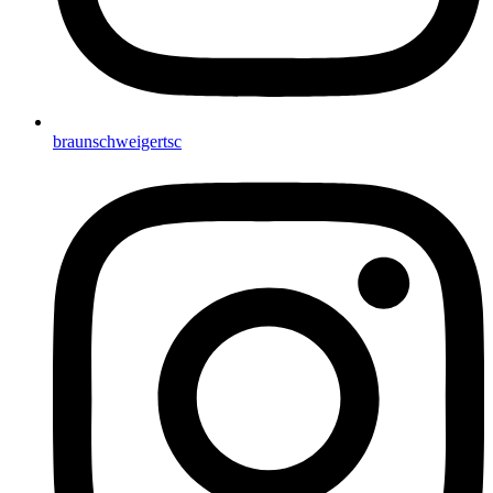
braunschweigertsc